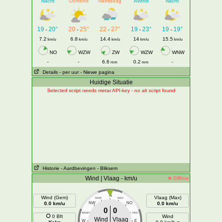
Nacht
Ochtend
Namiddag
Avond
Nacht
19
20°
20
25°
22
27°
19
23°
19
19°
-
-
-
-
-
7.2
6.8
14.4
14
15.5
km/u
km/u
km/u
km/u
km/u
NO
WZW
ZW
WZW
WNW
-
-
6.6
0.2
-
mm
mm
Details
- per uur
- Niewe pagina
Huidige Situatie
Selected script needs metar API-key - no alt script found
Historie
- Aardbevingen
- Bliksem
Wind | Vlaag - km/u
Offline
N
Wind (Gem)
Vlaag (Max)
NNW
NNO
0.0 km/u
NW
NO
0.0 km/u
0
0
WNW
ONO
0 Bft
Wind
Wind
Vlaag
W
E