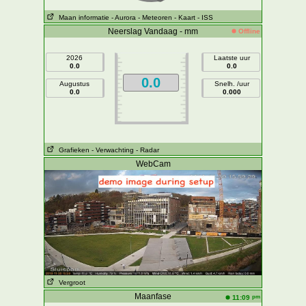
Maan informatie
- Aurora
- Meteoren
- Kaart
- ISS
Neerslag Vandaag - mm
Offline
2026
Laatste uur
0.0
0.0
0.0
Augustus
Snelh. /uur
0.0
0.000
Grafieken
- Verwachting
- Radar
WebCam
Vergroot
Maanfase
pm
11:09