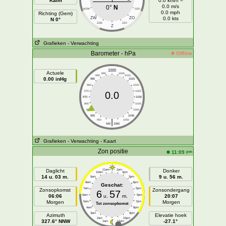
Kalm
0.0 km/h =
0.0 m/s
0°
N
WZW
OZO
0.0 mph
Richting (Gem)
ZW
ZO
0.0 kts
N 0°
ZZW
ZZO
Z
Grafieken
- Verwachting
Barometer - hPa
Offline
1000
Actuele
995
1005
990
1010
0.00 inHg
985
1015
980
1020
975
1025
0.0
970
1030
965
1035
960
1040
955
1045
|
950
1050
940
1060
Grafieken
- Verwachting
- Kaart
Zon positie
pm
11:09
Daglicht
11am
1pm
Donker
10am
2pm
14 u. 03 m.
9 u. 56 m.
9am
3pm
8am
4pm
Geschat:
7am
5pm
Zonsopkomst
Zonsondergang
6
57
06:06
6am
u.
m.
6pm
20:07
Morgen
Morgen
5am
7pm
Tot zonsopkomst
4am
8pm
3am
9pm
Azimuth
Elevatie hoek
2am
10pm
327.6° NNW
-27.1°
1am
11pm