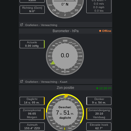
Kalm
0.0 km/h =
0.0 m/s
0°
N
WZW
OZO
0.0 mph
Richting (Gem)
ZW
ZO
0.0 kts
N 0°
ZZW
ZZO
Z
Grafieken
- Verwachting
Barometer - hPa
Offline
1000
Actuele
995
1005
990
1010
0.00 inHg
985
1015
980
1020
975
1025
0.0
970
1030
965
1035
960
1040
955
1045
|
950
1050
940
1060
Grafieken
- Verwachting
- Kaart
Zon positie
pm
12:18
Daglicht
11am
1pm
Donker
10am
2pm
14 u. 05 m.
9 u. 54 m.
9am
3pm
8am
4pm
Geschat:
7am
5pm
Zonsopkomst
Zonsondergang
7
51
06:05
6am
u.
m.
6pm
20:10
Morgen
Vandaag
5am
7pm
daglicht
4am
8pm
3am
9pm
Azimuth
Elevatie hoek
2am
10pm
153.4° ZZO
62.7°
1am
11pm