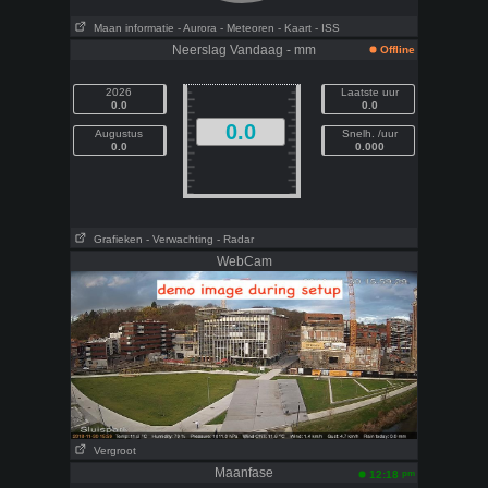
Maan informatie
- Aurora
- Meteoren
- Kaart
- ISS
Neerslag Vandaag - mm
Offline
2026
Laatste uur
0.0
0.0
0.0
Augustus
Snelh. /uur
0.0
0.000
Grafieken
- Verwachting
- Radar
WebCam
Vergroot
Maanfase
pm
12:18