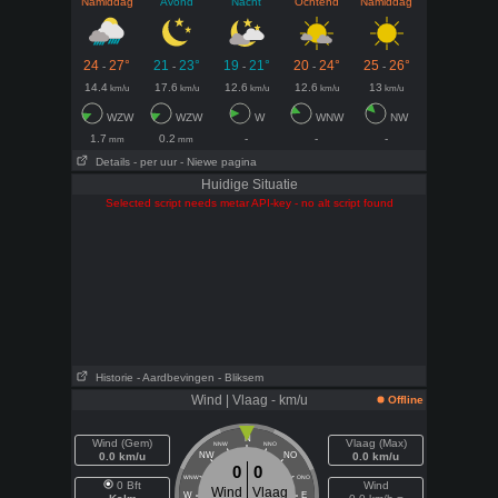
Namiddag
Avond
Nacht
Ochtend
Namiddag
24
27°
21
23°
19
21°
20
24°
25
26°
-
-
-
-
-
14.4
17.6
12.6
12.6
13
km/u
km/u
km/u
km/u
km/u
WZW
WZW
W
WNW
NW
1.7
0.2
-
-
-
mm
mm
Details
- per uur
- Niewe pagina
Huidige Situatie
Selected script needs metar API-key - no alt script found
Historie
- Aardbevingen
- Bliksem
Wind | Vlaag - km/u
Offline
N
Wind (Gem)
Vlaag (Max)
NNW
NNO
0.0 km/u
NW
NO
0.0 km/u
0
0
WNW
ONO
0 Bft
Wind
Wind
Vlaag
W
E