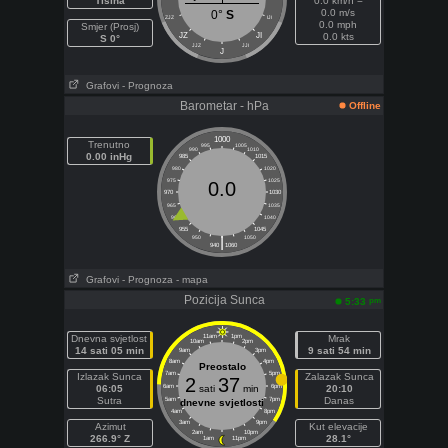
Tišina
0.0 km/h =
0.0 m/s
0°
S
ZJZ
IJI
0.0 mph
Smjer (Prosj)
JZ
JI
0.0 kts
S 0°
JJZ
JJI
J
Grafovi
- Prognoza
Barometar - hPa
Offline
1000
Trenutno
995
1005
990
1010
0.00 inHg
985
1015
980
1020
975
1025
0.0
970
1030
965
1035
960
1040
955
1045
|
950
1050
940
1060
Grafovi
- Prognoza
- mapa
Pozicija Sunca
pm
5:33
Dnevna svjetlost
11am
1pm
Mrak
10am
2pm
14 sati 05 min
9 sati 54 min
9am
3pm
8am
4pm
Preostalo
7am
5pm
Izlazak Sunca
Zalazak Sunca
2
37
06:05
6am
sati
min
6pm
20:10
Sutra
Danas
5am
7pm
dnevne svjetlosti
4am
8pm
3am
9pm
Azimut
Kut elevacije
2am
10pm
266.9° Z
28.1°
1am
11pm