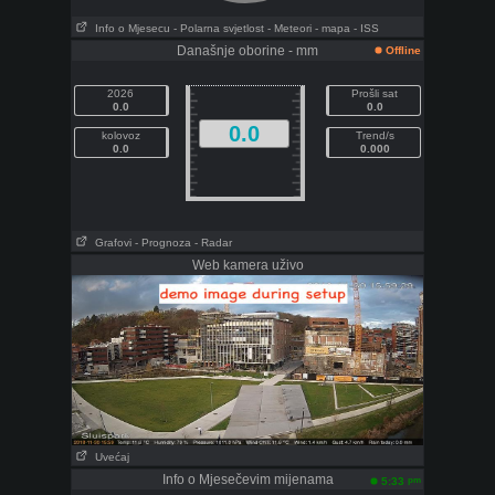
Info o Mjesecu
- Polarna svjetlost
- Meteori
- mapa
- ISS
Današnje oborine - mm
Offline
2026
Prošli sat
0.0
0.0
0.0
kolovoz
Trend/s
0.0
0.000
Grafovi
- Prognoza
- Radar
Web kamera uživo
Uvećaj
Info o Mjesečevim mijenama
pm
5:33