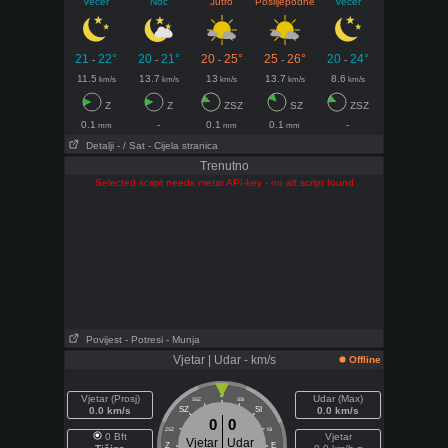
Večer
Noć
Jutro
Poslijepodne
Večer
21
22°
20
21°
20
25°
25
26°
20
24°
-
-
-
-
-
11.5
13.7
13
13.7
8.6
km/s
km/s
km/s
km/s
km/s
Z
Z
ZSZ
SZ
ZSZ
0.1
-
0.1
0.1
-
mm
mm
mm
Detalji
- / Sat
- Cijela stranica
Trenutno
Selected script needs metar API-key - no alt script found
Povijest
- Potresi
- Munja
Vjetar | Udar - km/s
Offline
J
Vjetar (Prosj)
Udar (Max)
SSZ
SSI
0.0 km/s
SZ
SI
0.0 km/s
0
0
ZSZ
ISI
0 Bft
Vjetar
Vjetar
Udar
Z
E