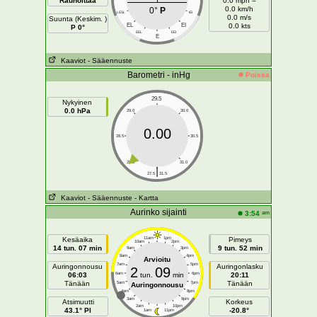
Rauhoittaa
0.0 mph =
0.0 km/h
0°
P
LESL
IEI
0.0 m/s
Suunta (Keskim. )
EL
EI
0.0 kts
P 0°
EEL
EEI
E
Kaaviot
- Sääennuste
Barometri - inHg
Poissa
29.5
Nykyinen
0.0 hPa
29.0
30.0
0.00
28.5
30.5
28.0
31.0
|
27.5
31.5
Kaaviot
- Sääennuste
- Kartta
Aurinko sijainti
am
3:54
Kesäaika
11am
1pm
Pimeys
10am
2pm
14 tun. 07 min
9 tun. 52 min
9am
3pm
8am
4pm
Arvioitu
7am
5pm
Auringonnousu
Auringonlasku
2
09
06:03
6am
tun.
min
6pm
20:11
Tänään
Tänään
5am
7pm
Auringonnousu
4am
8pm
3am
9pm
Atsimuutti
Korkeus
2am
10pm
43.1° PI
-20.8°
1am
11pm