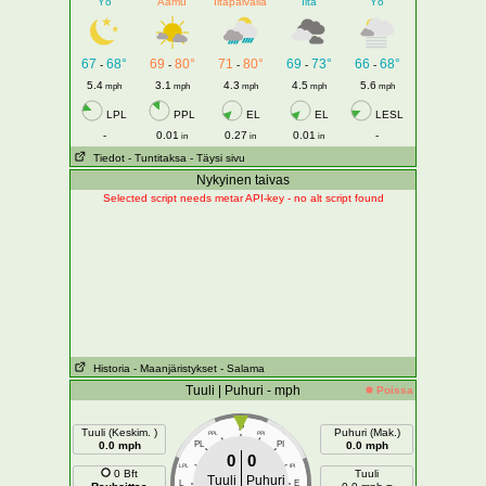
Yö
Aamu
Iltapäivällä
Ilta
Yö
67
68°
69
80°
71
80°
69
73°
66
68°
-
-
-
-
-
5.4
3.1
4.3
4.5
5.6
mph
mph
mph
mph
mph
LPL
PPL
EL
EL
LESL
-
0.01
0.27
0.01
-
in
in
in
Tiedot
- Tuntitaksa
- Täysi sivu
Nykyinen taivas
Selected script needs metar API-key - no alt script found
Historia
- Maanjäristykset
- Salama
Tuuli | Puhuri - mph
Poissa
P
Tuuli (Keskim. )
Puhuri (Mak.)
PPL
PPI
0.0 mph
PL
PI
0.0 mph
0
0
LPL
IPI
0 Bft
Tuuli
Tuuli
Puhuri
L
E