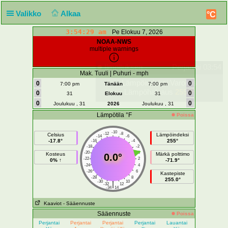
Valikko
Alkaa
°C
3:54:29 am
Pe Elokuu 7, 2026
NOAA-NWS
multiple warnings
Ilmoituksen
Perjantai 03:54
Mak. Tuuli | Puhuri - mph
Lämpöindeksi Varoitus
0
0
7:00 pm
Tänään
7:00 pm
Lämpöhalvaus
255°F
0
0
31
Elokuu
31
0
0
Joulukuu , 31
2026
Joulukuu , 31
Lämpötila °F
Poissa
-10
-12
-8
Celsius
Lämpöindeksi
-14
-6
-17.8°
255°
-16
-4
-18
-2
-20
0
Kosteus
Märkä polttimo
0.0°
-22
2
0% ↑
-71.9°
-24
4
-26
6
Kastepiste
-28
8
255.0°
-30
10
|
-32
12
-34
14
Kaaviot
- Sääennuste
Sääennuste
Poissa
Perjantai
Perjantai
Perjantai
Perjantai
Lauantai