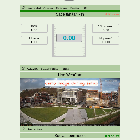
Kuutiedot
- Aurora
- Meteorit
- Kartta
- ISS
Sade tänään - in
Poissa
2026
Viime tunti
0.00
0.00
0.00
Elokuu
Nopeus/t
0.00
0.000
Kaaviot
- Sääennuste
- Tutka
Live WebCam
Suurentaa
Kuuvaiheen tiedot
am
3:54