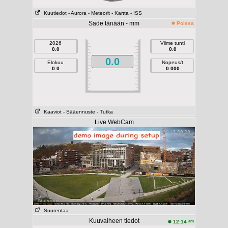
Kuutiedot
- Aurora
- Meteorit
- Kartta
- ISS
Sade tänään - mm
Poissa
2026
Viime tunti
0.0
0.0
0.0
Elokuu
Nopeus/t
0.0
0.000
Kaaviot
- Sääennuste
- Tutka
Live WebCam
Suurentaa
Kuuvaiheen tiedot
am
12:14