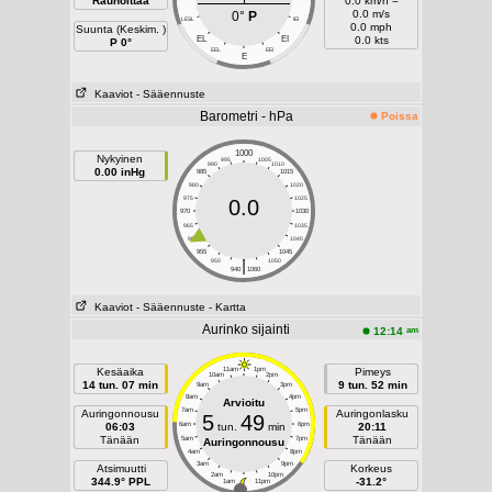
Rauhoittaa
0.0 km/h =
0.0 m/s
0°
P
LESL
IEI
0.0 mph
Suunta (Keskim. )
EL
EI
0.0 kts
P 0°
EEL
EEI
E
Kaaviot
- Sääennuste
Barometri - hPa
Poissa
1000
Nykyinen
995
1005
990
1010
0.00 inHg
985
1015
980
1020
975
1025
0.0
970
1030
965
1035
960
1040
955
1045
|
950
1050
940
1060
Kaaviot
- Sääennuste
- Kartta
Aurinko sijainti
am
12:14
Kesäaika
11am
1pm
Pimeys
10am
2pm
14 tun. 07 min
9 tun. 52 min
9am
3pm
8am
4pm
Arvioitu
7am
5pm
Auringonnousu
Auringonlasku
5
49
06:03
6am
tun.
min
6pm
20:11
Tänään
Tänään
5am
7pm
Auringonnousu
4am
8pm
3am
9pm
Atsimuutti
Korkeus
2am
10pm
344.9° PPL
-31.2°
1am
11pm