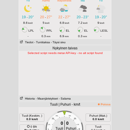
Yö
Aamu
Iltapäivällä
Ilta
Yö
19
20°
20
27°
22
27°
20
23°
19
20°
-
-
-
-
-
8.6
5
6.8
7.2
9
km/t
km/t
km/t
km/t
km/t
LPL
PPL
EL
EL
LESL
-
0.3
6.9
0.3
-
mm
mm
mm
Tiedot
- Tuntitaksa
- Täysi sivu
Nykyinen taivas
Selected script needs metar API-key - no alt script found
Historia
- Maanjäristykset
- Salama
Tuuli | Puhuri - km/t
Poissa
P
Tuuli (Keskim. )
Puhuri (Mak.)
PPL
PPI
0.0 km/t
PL
PI
0.0 km/t
0
0
LPL
IPI
0 Bft
Tuuli
Tuuli
Puhuri
L
E