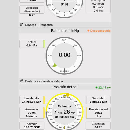
Calma
0.0 mph =
0.0 km/h
0°
N
OSO
ESE
0.0 m/s
Direccion
SO
SE
0.0 kts
(Promedio )
SSO
SSE
N 0°
S
Gráficos
- Pronóstico
Baromettro - inHg
Desconectado
29.5
Actual
0.0 hPa
29.0
30.0
0.00
28.5
30.5
28.0
31.0
|
27.5
31.5
Gráficos
- Pronóstico
- Mapa
Posición del sol
pm
12:44
Luz del dia
11am
1pm
Oscuridad
10am
2pm
14 hrs.07 Min
9 hrs.52 Min
9am
3pm
8am
4pm
Estimada
7am
5pm
Amanece
Puesta de sol
7
26
06:04
6am
hrs.
Min
6pm
20:11
Mañana
Hoy
5am
7pm
de luz del día
4am
8pm
3am
9pm
Azimuth
Elevacion
2am
10pm
166.7° SSE
64.7°
1am
11pm