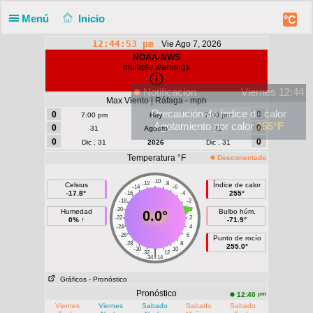
Menú
Inicio
°C
12:44:54 pm
Vie Ago 7, 2026
NOAA-NWS
multiple warnings
Notificacion
Viernes 12:44
Max Viento | Ráfaga - mph
Precaución de índice de calor
0
0
7:00 pm
Hoy
7:00 pm
Agotamiento por calor
255°F
0
0
31
Agosto
31
0
0
Dic , 31
2026
Dic , 31
Temperatura °F
Desconectado
-10
-12
-8
Celsius
Índice de calor
-14
-6
-17.8°
255°
-16
-4
-18
-2
-20
0
Humedad
Bulbo húm.
0.0°
-22
2
0% ↑
-71.9°
-24
4
-26
6
Punto de rocío
-28
8
255.0°
-30
10
|
-32
12
-34
14
Gráficos
- Pronóstico
Pronóstico
pm
12:40
Viernes
Viernes
Sabado
Sabado
Sabado