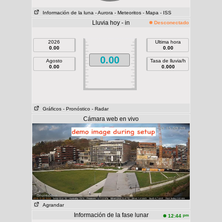
Información de la luna
- Aurora
- Meteoritos
- Mapa
- ISS
Lluvia hoy - in
Desconectado
2026
Ultima hora
0.00
0.00
0.00
Agosto
Tasa de lluvia/h
0.00
0.000
Gráficos
- Pronóstico
- Radar
Cámara web en vivo
Agrandar
Información de la fase lunar
pm
12:44