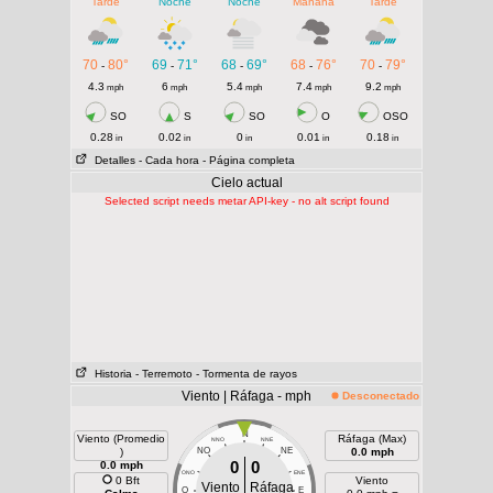
Tarde
Noche
Noche
Mañana
Tarde
70
80°
69
71°
68
69°
68
76°
70
79°
-
-
-
-
-
4.3
6
5.4
7.4
9.2
mph
mph
mph
mph
mph
SO
S
SO
O
OSO
0.28
0.02
0
0.01
0.18
in
in
in
in
in
Detalles
- Cada hora
- Página completa
Cielo actual
Selected script needs metar API-key - no alt script found
Historia
- Terremoto
- Tormenta de rayos
Viento | Ráfaga - mph
Desconectado
N
Viento (Promedio
Ráfaga (Max)
NNO
NNE
)
NO
NE
0.0 mph
0
0
0.0 mph
ONO
ENE
0 Bft
Viento
Viento
Ráfaga
O
E