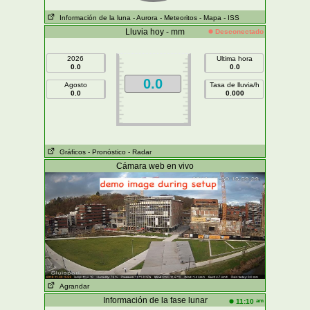
Información de la luna
- Aurora
- Meteoritos
- Mapa
- ISS
Lluvia hoy - mm
Desconectado
2026
Ultima hora
0.0
0.0
0.0
Agosto
Tasa de lluvia/h
0.0
0.000
Gráficos
- Pronóstico
- Radar
Cámara web en vivo
Agrandar
Información de la fase lunar
am
11:10