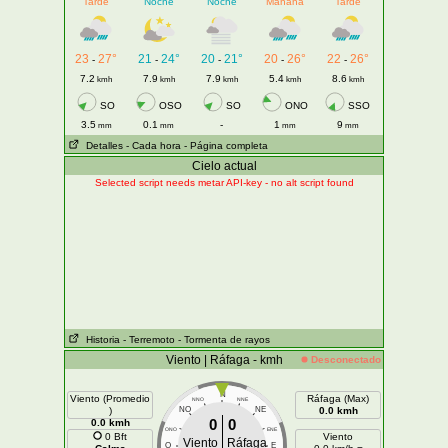
Tarde
Noche
Noche
Mañana
Tarde
23
27°
21
24°
20
21°
20
26°
22
26°
-
-
-
-
-
7.2
7.9
7.9
5.4
8.6
kmh
kmh
kmh
kmh
kmh
SO
OSO
SO
ONO
SSO
3.5
0.1
-
1
9
mm
mm
mm
mm
Detalles
- Cada hora
- Página completa
Cielo actual
Selected script needs metar API-key - no alt script found
Historia
- Terremoto
- Tormenta de rayos
Viento | Ráfaga - kmh
Desconectado
N
Viento (Promedio
Ráfaga (Max)
NNO
NNE
)
NO
NE
0.0 kmh
0
0
0.0 kmh
ONO
ENE
0 Bft
Viento
Viento
Ráfaga
O
E