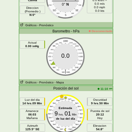
Calma
0.0 km/h =
0.0 m/s
0°
N
OSO
ESE
0.0 mph
Direccion
SO
SE
0.0 kts
(Promedio )
SSO
SSE
N 0°
S
Gráficos
- Pronóstico
Baromettro - hPa
Desconectado
1000
Actual
995
1005
990
1010
0.00 inHg
985
1015
980
1020
975
1025
0.0
970
1030
965
1035
960
1040
955
1045
|
950
1050
940
1060
Gráficos
- Pronóstico
- Mapa
Posición del sol
am
11:10
Luz del dia
11am
1pm
Oscuridad
10am
2pm
14 hrs.09 Min
9 hrs.50 Min
9am
3pm
8am
4pm
Estimada
7am
5pm
Amanece
Puesta de sol
9
01
06:03
6am
hrs.
Min
6pm
20:12
Mañana
Hoy
5am
7pm
de luz del día
4am
8pm
3am
9pm
Azimuth
Elevacion
2am
10pm
125.5° SE
54.8°
1am
11pm