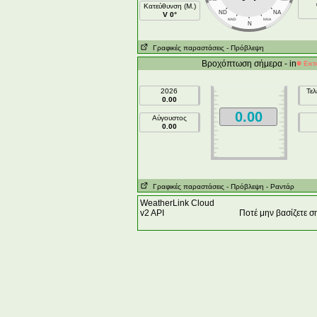
Κατεύθυνση (Μ.)
ND
NA
V 0°
NND
NNA
N
Γραφικές παραστάσεις
- Πρόβλεψη
Βροχόπτωση σήμερα - in
Εκτ
2026
Τελ
0.00
0.00
Αύγουστος
0.00
Γραφικές παραστάσεις
- Πρόβλεψη
- Ραντάρ
WeatherLink Cloud
v2 API
Ποτέ μην βασίζετε 