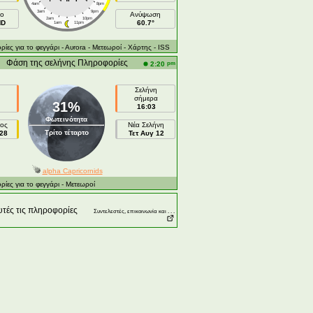
4am
8pm
3am
9pm
ιο
Ανύψωση
2am
10pm
ND
60.7°
1am
11pm
ες για το φεγγάρι
- Αυrora
- Μετεωροί
- Χάρτης
- ISS
Φάση της σελήνης Πληροφορίες
pm
2:20
Σελήνη
σήμερα
31%
16:03
Φωτεινότητα
ος
Νέα Σελήνη
Τρίτο τέταρτο
28
Τετ Αυγ 12
alpha Capricornids
ες για το φεγγάρι
- Μετεωροί
τές τις πληροφορίες
Συντελεστές, επικοινωνία και . . .