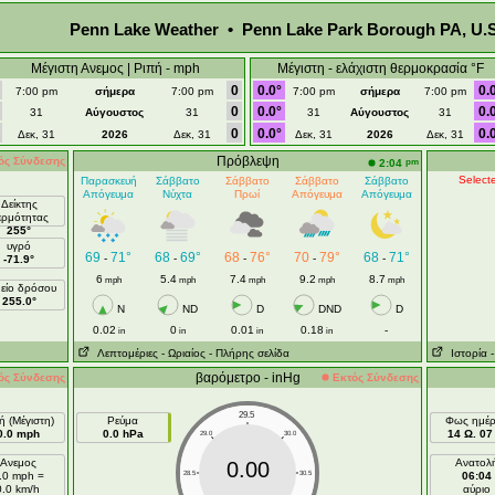
Penn Lake Weather • Penn Lake Park Borough PA, U.S
Μέγιστη Ανεμος | Ριπή - mph
Μέγιστη - ελάχιστη θερμοκρασία °F
0
0.0°
0.
7:00 pm
σήμερα
7:00 pm
7:00 pm
σήμερα
7:00 pm
0
0.0°
0.
31
Αύγουστος
31
31
Αύγουστος
31
0
0.0°
0.
Δεκ, 31
2026
Δεκ, 31
Δεκ, 31
2026
Δεκ, 31
Πρόβλεψη
ός Σύνδεσης
pm
2:04
Selecte
Παρασκευή
Σάββατο
Σάββατο
Σάββατο
Σάββατο
Απόγευμα
Νύχτα
Πρωί
Απόγευμα
Απόγευμα
Δείκτης
ερμότητας
255°
υγρό
69
71°
68
69°
68
76°
70
79°
68
71°
-
-
-
-
-
-71.9°
6
5.4
7.4
9.2
8.7
mph
mph
mph
mph
mph
είο δρόσου
255.0°
N
ND
D
DND
D
0.02
0
0.01
0.18
-
in
in
in
in
Λεπτομέριες
- Ωριαίος
- Πλήρης σελίδα
Ιστορία
βαρόμετρο - inHg
ός Σύνδεσης
Εκτός Σύνδεσης
29.5
ή (Μέγιστη)
Ρεύμα
Φως ημέ
0.0 mph
0.0 hPa
14 Ω. 07 
29.0
30.0
Ανεμος
Ανατολ
0.00
.0 mph =
28.5
30.5
06:04
0.0 km/h
αύριο