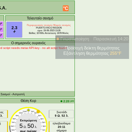
.A.
°C
Τελευταίο σεισμό
0°
Περιφερειακός σεισμός Μικρός σεισμός
2.3
PUERTO RICO REGION
0°
ώρα: 19-06-2023 13:26
Βάθος: 10 KMs Απόσταση: 1678 Μάιλς
0°
Γνωστοποίηση
Παρασκευή 14:20
Ο σημερινός ουρανός
Προσοχή δείκτη θερμότητας
d script needs metar API-key - no alt script found
Εξάντληση θερμότητας
255°F
- Σεισμοί
- Αστραπή
Θέση Κυρ
pm
2:20
ρας
11am
1pm
Σκοτάδι
10am
2pm
λ.
9 Ω. 52 λ.
9am
3pm
8am
4pm
Εκτιμώμενη
7am
5pm
ή
ηλιοβασίλεμα
5
50
6am
Ω.
λ.
6pm
20:11
σήμερα
5am
7pm
φως ημέρας