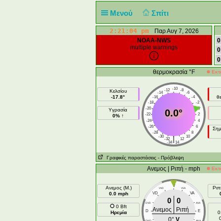
Μενού
Σπίτι
2:21:05 pm
Παρ Αυγ 7, 2026
NOAA-NWS
0
multiple warnings
0
0
θερμοκρασία °F
Εκτ
-10
-12
-8
Κελσίου
-14
-6
-17.8°
θ
-16
-4
-18
-2
-20
0
Υγρασία
0.0°
-22
2
0% ↑
-24
4
-26
6
Σημ
-28
8
-30
10
|
-32
12
-34
14
Γραφικές παραστάσεις
- Πρόβλεψη
Ανεμος | Ριπή - mph
Εκτ
V
Ανεμος (Μ.)
Ριπ
VVD
VVA
0.0 mph
VD
VA
0
0
DVD
AVA
0 Bft
Ανεμος
Ριπή
D
E
Ηρεμία
0
0°
V
DND
ANA