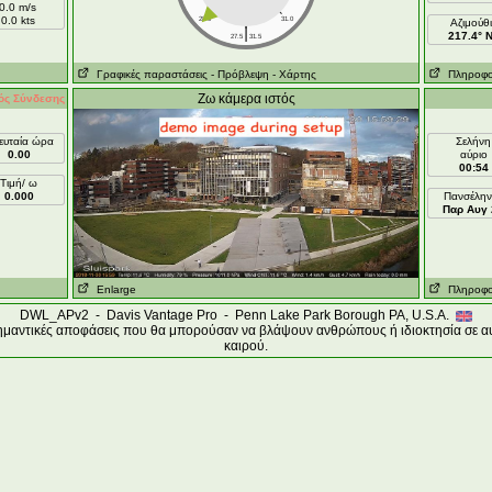
0.0 m/s
0.0 kts
28.0
31.0
Aζιμούθ
|
217.4° 
27.5
31.5
Γραφικές παραστάσεις
- Πρόβλεψη
- Χάρτης
Πληροφορί
Ζω κάμερα ιστός
ός Σύνδεσης
ευταία ώρα
Σελήνη
0.00
αύριο
00:54
Τιμή/ ω
0.000
Πανσέλην
Παρ Αυγ 
Enlarge
Πληροφορί
DWL_APv2 - Davis Vantage Pro - Penn Lake Park Borough PA, U.S.A.
σημαντικές αποφάσεις που θα μπορούσαν να βλάψουν ανθρώπους ή ιδιοκτησία σε αυ
καιρού.