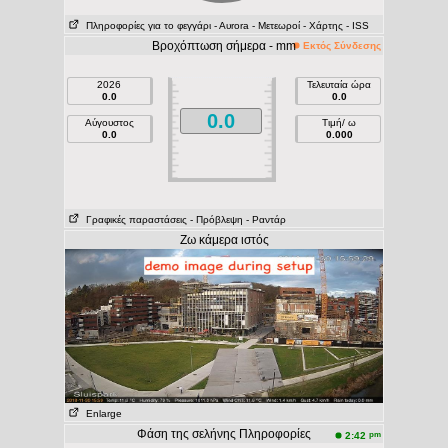
Πληροφορίες για το φεγγάρι
- Αυrora
- Μετεωροί
- Χάρτης
- ISS
Βροχόπτωση σήμερα - mm
Εκτός Σύνδεσης
2026
Τελευταία ώρα
0.0
0.0
0.0
Αύγουστος
Τιμή/ ω
0.0
0.000
Γραφικές παραστάσεις
- Πρόβλεψη
- Ραντάρ
Ζω κάμερα ιστός
Enlarge
Φάση της σελήνης Πληροφορίες
pm
2:42