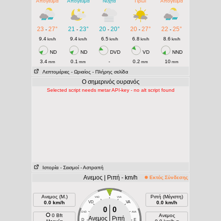
Απόγευμα
Απόγευμα
Νύχτα
Πρωί
Απόγευμα
23
27°
21
23°
20
20°
20
27°
22
25°
-
-
-
-
-
9.4
9.4
6.5
6.8
8.6
km/h
km/h
km/h
km/h
km/h
ND
ND
DVD
VD
NND
3.4
0.1
-
0.2
10
mm
mm
mm
mm
Λεπτομέριες
- Ωριαίος
- Πλήρης σελίδα
Ο σημερινός ουρανός
Selected script needs metar API-key - no alt script found
Ιστορία
- Σεισμοί
- Αστραπή
Ανεμος | Ριπή - km/h
Εκτός Σύνδεσης
V
Ανεμος (Μ.)
Ριπή (Μέγιστη)
VVD
VVA
0.0 km/h
VD
VA
0.0 km/h
0
0
DVD
AVA
0 Bft
Ανεμος
Ανεμος
Ριπή
D
E