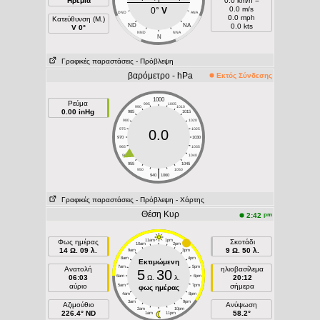
Ηρεμία
0.0 km/h =
0.0 m/s
0°
V
DND
ANA
0.0 mph
Κατεύθυνση (Μ.)
ND
NA
0.0 kts
V 0°
NND
NNA
N
Γραφικές παραστάσεις
- Πρόβλεψη
βαρόμετρο - hPa
Εκτός Σύνδεσης
1000
Ρεύμα
995
1005
990
1010
0.00 inHg
985
1015
980
1020
975
1025
0.0
970
1030
965
1035
960
1040
955
1045
|
950
1050
940
1060
Γραφικές παραστάσεις
- Πρόβλεψη
- Χάρτης
Θέση Κυρ
pm
2:42
Φως ημέρας
11am
1pm
Σκοτάδι
10am
2pm
14 Ω. 09 λ.
9 Ω. 50 λ.
9am
3pm
8am
4pm
Εκτιμώμενη
7am
5pm
Ανατολή
ηλιοβασίλεμα
5
30
06:03
6am
Ω.
λ.
6pm
20:12
αύριο
σήμερα
5am
7pm
φως ημέρας
4am
8pm
3am
9pm
Aζιμούθιο
Ανύψωση
2am
10pm
226.4° ND
58.2°
1am
11pm