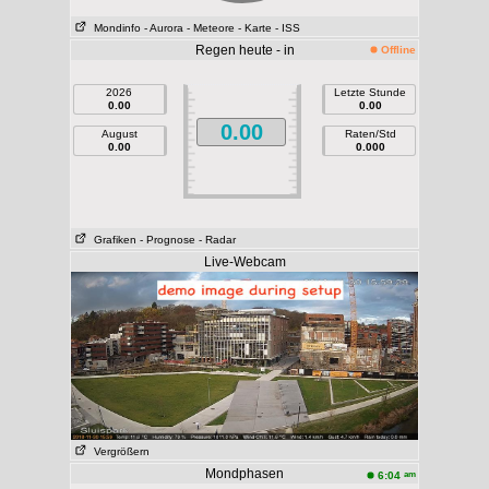
Mondinfo
- Aurora
- Meteore
- Karte
- ISS
Regen heute - in
Offline
2026
Letzte Stunde
0.00
0.00
0.00
August
Raten/Std
0.00
0.000
Grafiken
- Prognose
- Radar
Live-Webcam
Vergrößern
Mondphasen
am
6:04