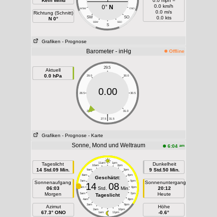
Kein Wind
0.0 mph =
0.0 km/h
0°
N
WSW
OSO
0.0 m/s
Richtung (Schnitt)
SW
SO
0.0 kts
N 0°
SSW
SSO
S
Grafiken
- Prognose
Barometer - inHg
Offline
29.5
Aktuell
0.0 hPa
29.0
30.0
0.00
28.5
30.5
28.0
31.0
|
27.5
31.5
Grafiken
- Prognose
- Karte
Sonne, Mond und Weltraum
am
6:04
Tageslicht
11am
1pm
Dunkelheit
10am
2pm
14 Std.09 Min.
9 Std.50 Min.
9am
3pm
8am
4pm
Geschätzt:
7am
5pm
Sonnenaufgang
Sonnenuntergang
14
08
06:03
6am
Std.
Min.
6pm
20:12
Morgen
Heute
5am
7pm
Tageslicht
4am
8pm
3am
9pm
Azimut
Höhe
2am
10pm
67.3° ONO
-0.6°
1am
11pm