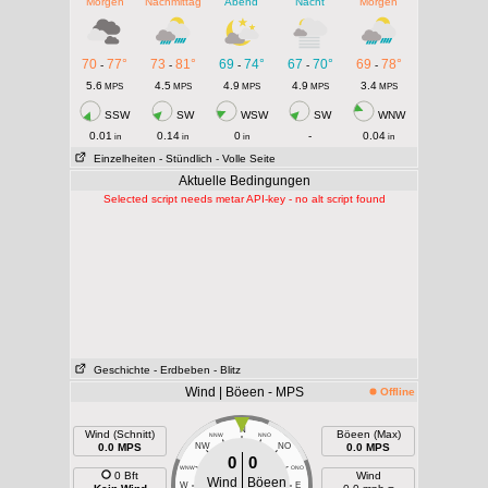
Morgen
Nachmittag
Abend
Nacht
Morgen
70
77°
73
81°
69
74°
67
70°
69
78°
-
-
-
-
-
5.6
4.5
4.9
4.9
3.4
MPS
MPS
MPS
MPS
MPS
SSW
SW
WSW
SW
WNW
0.01
0.14
0
-
0.04
in
in
in
in
Einzelheiten
- Stündlich
- Volle Seite
Aktuelle Bedingungen
Selected script needs metar API-key - no alt script found
Geschichte
- Erdbeben
- Blitz
Wind | Böeen - MPS
Offline
N
Wind (Schnitt)
Böeen (Max)
NNW
NNO
0.0 MPS
NW
NO
0.0 MPS
0
0
WNW
ONO
0 Bft
Wind
Wind
Böeen
W
E