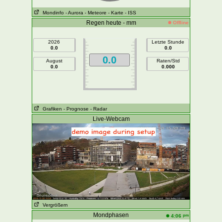
Mondinfo
- Aurora
- Meteore
- Karte
- ISS
Regen heute - mm
Offline
2026
Letzte Stunde
0.0
0.0
0.0
August
Raten/Std
0.0
0.000
Grafiken
- Prognose
- Radar
Live-Webcam
Vergrößern
Mondphasen
pm
4:06