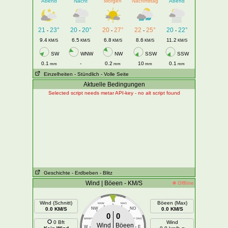
Abend
Nacht
Morgen
Nachmittag
Abend
21
23°
20
20°
20
27°
22
25°
20
22°
-
-
-
-
-
9.4
6.5
6.8
8.6
11.2
KM/S
KM/S
KM/S
KM/S
KM/S
SW
WNW
NW
SSW
SSW
0.1
-
0.2
10
0.1
mm
mm
mm
mm
Einzelheiten
- Stündlich
- Volle Seite
Aktuelle Bedingungen
Selected script needs metar API-key - no alt script found
Geschichte
- Erdbeben
- Blitz
Wind | Böeen - KM/S
Offline
N
Wind (Schnitt)
Böeen (Max)
NNW
NNO
0.0 KM/S
NW
NO
0.0 KM/S
0
0
WNW
ONO
0 Bft
Wind
Wind
Böeen
W
E