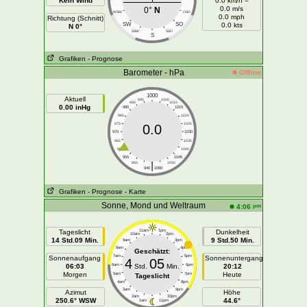
Kein Wind
0.0 km/h =
0.0 m/s
0°
N
WSW
OSO
0.0 mph
Richtung (Schnitt)
SW
SO
0.0 kts
N 0°
SSW
SSO
S
Grafiken
- Prognose
Barometer - hPa
Offline
1000
Aktuell
995
1005
990
1010
0.00 inHg
985
1015
980
1020
975
1025
0.0
970
1030
965
1035
960
1040
955
1045
|
950
1050
940
1060
Grafiken
- Prognose
- Karte
Sonne, Mond und Weltraum
pm
4:06
Tageslicht
11am
1pm
Dunkelheit
10am
2pm
14 Std.09 Min.
9 Std.50 Min.
9am
3pm
8am
4pm
Geschätzt:
7am
5pm
Sonnenaufgang
Sonnenuntergang
4
05
06:03
6am
Std.
Min.
6pm
20:12
Morgen
Heute
5am
7pm
Tageslicht
4am
8pm
3am
9pm
Azimut
Höhe
2am
10pm
250.6° WSW
44.6°
1am
11pm