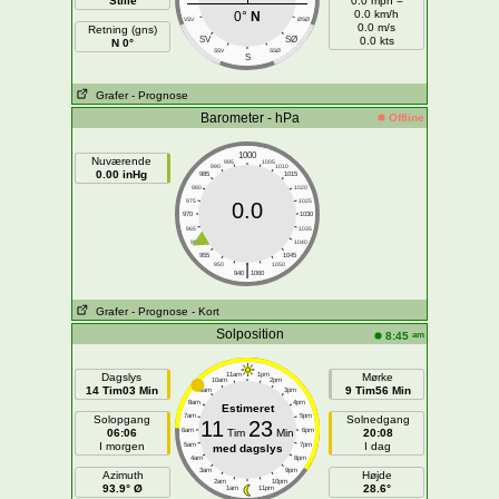
Stille
0.0 mph =
0.0 km/h
0°
N
VSV
ØSØ
0.0 m/s
Retning (gns)
SV
SØ
0.0 kts
N 0°
SSV
SSØ
S
Grafer
- Prognose
Barometer - hPa
Offline
1000
Nuværende
995
1005
990
1010
0.00 inHg
985
1015
980
1020
975
1025
0.0
970
1030
965
1035
960
1040
955
1045
|
950
1050
940
1060
Grafer
- Prognose
- Kort
Solposition
am
8:45
Dagslys
11am
1pm
Mørke
10am
2pm
14 Tim03 Min
9 Tim56 Min
9am
3pm
8am
4pm
Estimeret
7am
5pm
Solopgang
Solnedgang
11
23
06:06
6am
Tim
Min
6pm
20:08
I morgen
I dag
5am
7pm
med dagslys
4am
8pm
3am
9pm
Azimuth
Højde
2am
10pm
93.9° Ø
28.6°
1am
11pm