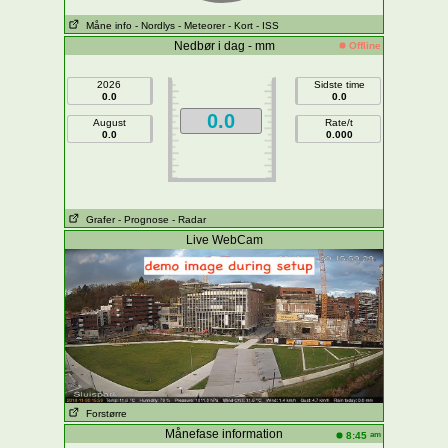
Måne info
- Nordlys
- Meteorer
- Kort
- ISS
Nedbør i dag - mm
Offline
2026
Sidste time
0.0
0.0
0.0
August
Rate/t
0.0
0.000
Grafer
- Prognose
- Radar
Live WebCam
Forstørre
Månefase information
am
8:45