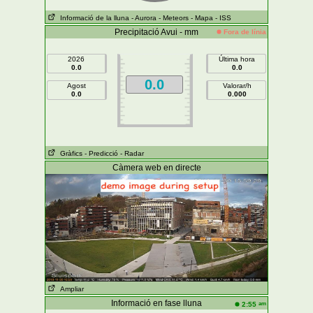
Informació de la lluna
- Aurora
- Meteors
- Mapa
- ISS
Precipitació Avui - mm
Fora de línia
2026
Última hora
0.0
0.0
0.0
Agost
Valorar/h
0.0
0.000
Gràfics
- Predicció
- Radar
Càmera web en directe
Ampliar
Informació en fase lluna
am
2:55