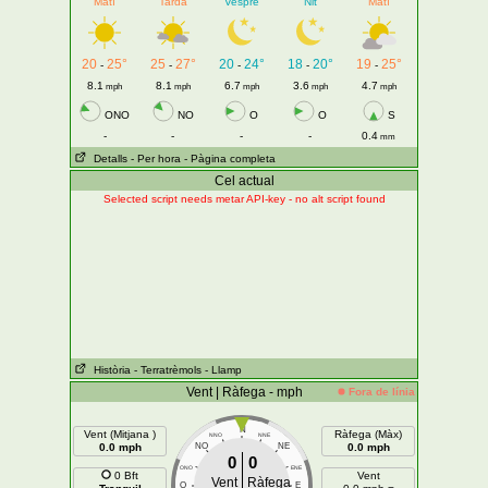
Matí
Tarda
Vespre
Nit
Matí
20
25°
25
27°
20
24°
18
20°
19
25°
-
-
-
-
-
8.1
8.1
6.7
3.6
4.7
mph
mph
mph
mph
mph
ONO
NO
O
O
S
-
-
-
-
0.4
mm
Detalls
- Per hora
- Pàgina completa
Cel actual
Selected script needs metar API-key - no alt script found
Història
- Terratrèmols
- Llamp
Vent | Ràfega - mph
Fora de línia
N
Vent (Mitjana )
Ràfega (Màx)
NNO
NNE
0.0 mph
NO
NE
0.0 mph
0
0
ONO
ENE
0 Bft
Vent
Vent
Ràfega
O
E