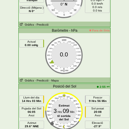
Tranquil
0.0 mph =
0.0 km/h
0°
N
OSO
ESE
0.0 m/s
Direcció (Mitjana )
SO
SE
0.0 kts
N 0°
SSO
SSE
S
Gràfics
- Predicció
Baròmetre - hPa
Fora de línia
1000
Actual
995
1005
990
1010
0.00 inHg
985
1015
980
1020
975
1025
0.0
970
1030
965
1035
960
1040
955
1045
|
950
1050
940
1060
Gràfics
- Predicció
- Mapa
Posició del Sol
am
2:55
Llum del dia
11am
1pm
Foscor
10am
2pm
14 Hrs 03 Min
9 Hrs 56 Min
9am
3pm
8am
4pm
Estimat
7am
5pm
Pujada del Sol
Sol posat
3
09
06:05
6am
Hrs
Min
6pm
20:08
Avui
Avui
5am
7pm
til sortida
4am
8pm
del Sol
3am
9pm
Azimut
Elevació
2am
10pm
29.6° NNE
-27.9°
1am
11pm