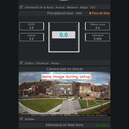
Informació de la lluna
- Aurora
- Meteors
- Mapa
- ISS
Precipitació Avui - mm
Fora de línia
2026
Última hora
0.0
0.0
0.0
Agost
Valorar/h
0.0
0.000
Gràfics
- Predicció
- Radar
Càmera web en directe
Ampliar
Informació en fase lluna
pm
3:35