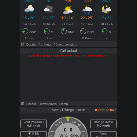
Vespre
Nit
Matí
Tarda
Vespre
19
20°
19
20°
19
24°
22
25°
19
21°
-
-
-
-
-
14.8
16.6
21.6
12.6
10.4
km/h
km/h
km/h
km/h
km/h
OSO
O
NNO
ONO
O
4.3
0.1
-
0.9
-
mm
mm
mm
Detalls
- Per hora
- Pàgina completa
Cel actual
Selected script needs metar API-key - no alt script found
Història
- Terratrèmols
- Llamp
Vent | Ràfega - km/h
Fora de línia
N
Vent (Mitjana )
Ràfega (Màx)
NNO
NNE
0.0 km/h
NO
NE
0.0 km/h
0
0
ONO
ENE
0 Bft
Vent
Vent
Ràfega
O
E