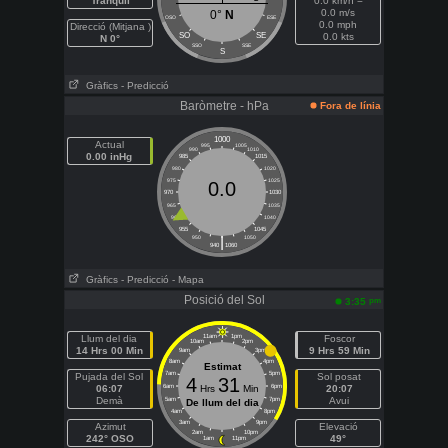
Tranquil
0.0 km/h =
0.0 m/s
0°
N
OSO
ESE
0.0 mph
Direcció (Mitjana )
SO
SE
0.0 kts
N 0°
SSO
SSE
S
Gràfics
- Predicció
Baròmetre - hPa
Fora de línia
1000
Actual
995
1005
990
1010
0.00 inHg
985
1015
980
1020
975
1025
0.0
970
1030
965
1035
960
1040
955
1045
|
950
1050
940
1060
Gràfics
- Predicció
- Mapa
Posició del Sol
pm
3:35
Llum del dia
11am
1pm
Foscor
10am
2pm
14 Hrs 00 Min
9 Hrs 59 Min
9am
3pm
8am
4pm
Estimat
7am
5pm
Pujada del Sol
Sol posat
4
31
06:07
6am
Hrs
Min
6pm
20:07
Demà
Avui
5am
7pm
De llum del dia
4am
8pm
3am
9pm
Azimut
Elevació
2am
10pm
242° OSO
49°
1am
11pm