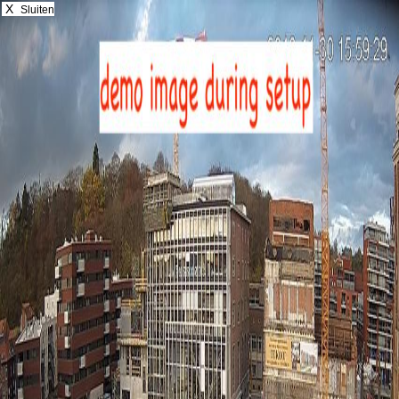
X
Sluiten