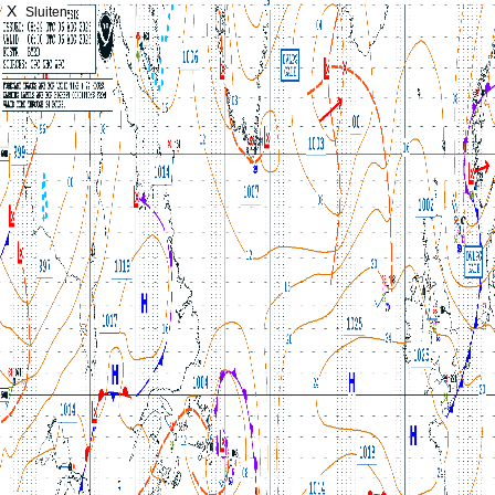
X
Sluiten