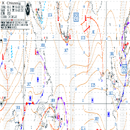
X
Chiuso