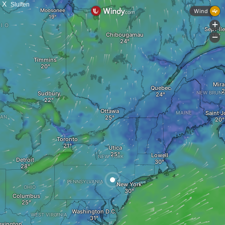
X
Sluiten