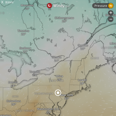
X
Kiinni